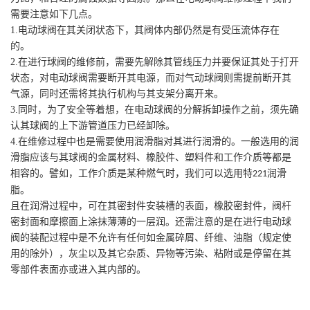
需要注意如下几点。
1.
电动球阀在其关闭状态下，其阀体内部仍然是有受压流体存在
的。
2.
在进行球阀的维修前，需要先解除其管线压力并要保证其处于打开
状态，对电动球阀需要断开其电源，而对气动球阀则需提前断开其
气源，同时还需将其执行机构与其支架分离开来。
3.
同时，为了安全等着想，在电动球阀的分解拆卸操作之前，须先确
认其球阀的上下游管道压力已经卸除。
4.
在维修过程中也是需要使用润滑脂对其进行润滑的。一般选用的润
滑脂应该与其球阀的金属材料、橡胶件、塑料件和工作介质等都是
相容的。譬如，工作介质是某种燃气时，我们可以选用特
润滑
221
脂。
且在润滑过程中，可在其密封件安装槽的表面，橡胶密封件，阀杆
密封面和摩擦面上涂抹薄薄的一层润。还需注意的是在进行电动球
阀的装配过程中是不允许有任何如金属碎屑、纤维、油脂（规定使
用的除外），灰尘以及其它杂质、异物等污染、粘附或是停留在其
零部件表面亦或进入其内部的。