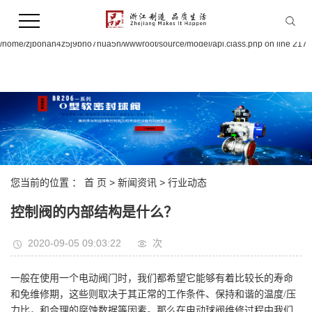
Warning:
file_put_contents(/home/zjbohan4z5j9bno7hua5n/wwwroot/source/cache/license_
failed to open stream: Permission denied in
/home/zjbohan4z5j9bno7hua5n/wwwroot/source/model/api.class.php on line 217
您当前的位置 ：
首 页
>
新闻资讯
>
行业动态
控制阀的内部结构是什么？
2020-09-05 09:03:22
次
一般在使用一个电动阀门时，我们都希望它能够有着比较长的寿命
和免维修期，这些则取决于其正常的工作条件、保持和谐的温度
/
压
力比，和合理的腐蚀数据等因素。那么在电动球阀维修过程中我们