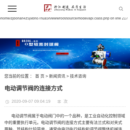
Warning:
file_put_contents(/home/zjbohan4z5j9bno7hua5n/wwwroot/source/cache/license_
failed to open stream: Permission denied in
/home/zjbohan4z5j9bno7hua5n/wwwroot/source/model/api.class.php on line 217
您当前的位置 ：
首 页
>
新闻资讯
>
技术咨询
电动调节阀的连接方式
2020-09-07 09:04:19
次
电动调节阀属于电动阀门中的一个品种，是工业自动化控制领域
中的重要执行单元。电动调节阀的连接方式主要有法兰式和对夹式
两种，其结构比较简单，通常由电动执行结构和调节阀整体机械连