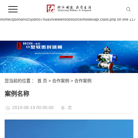
Warning:
file_put_contents(/home/zjbohan4z5j9bno7hua5n/wwwroot/source/cache/license_
failed to open stream: Permission denied in
/home/zjbohan4z5j9bno7hua5n/wwwroot/source/model/api.class.php on line 217
您当前的位置 ：
首 页
>
合作案例
>
合作案例
案例名称
2019-08-19 00:00:00
次