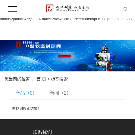
Warning:
file_put_contents(/home/zjbohan4z5j9bno7hua5n/wwwroot/source/cache/license_
failed to open stream: Permission denied in
/home/zjbohan4z5j9bno7hua5n/wwwroot/source/model/api.class.php on line 217
您当前的位置 ：
首 页
> 标签搜索
产品（0）
新闻（2）
未找到搜索结果！
联系我们